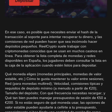
Depositar
En ese caso, es posible que necesites enviar el hash de la
transacción al soporte para intentar recuperar tu dinero, y las
comisiones de red pueden hacer que sea incómodo hacer
depósitos pequeños. ReelCrypto suele trabajar con
criptomonedas conocidas que se usan en muchos casinos en
línea. Para obtener la lista completa de monedas y redes
disponibles en España, los jugadores deben consultar la lista en
la caja de la aplicación cuando estén listos para depositar.
Qué moneda eliges (monedas principales, monedas de valor
estable, etc.) Cómo te gusta mantener tu valor entre sesiones;
Red (para monedas multired); Velocidad, comisiones típicas y
requisitos de depósito mínimo (a menudo a partir de €20);
Tamaño del depósito; Con qué frecuencia necesitas recargar; y
Qué tan bien puedes manejar presupuestos de sesión de €50 a
€200. Si no estás seguro de qué moneda usar, las opciones de
valor estable pueden ayudarte a ceñirte a tu presupuesto,
especialmente si has fijado una cantidad de sesión fija como