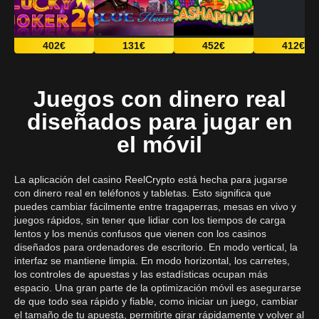
402€
131€
452€
412€
Juegos con dinero real
diseñados para jugar en
el móvil
La aplicación del casino ReelCrypto está hecha para jugarse
con dinero real en teléfonos y tabletas. Esto significa que
puedes cambiar fácilmente entre tragaperras, mesas en vivo y
juegos rápidos, sin tener que lidiar con los tiempos de carga
lentos y los menús confusos que vienen con los casinos
diseñados para ordenadores de escritorio. En modo vertical, la
interfaz se mantiene limpia. En modo horizontal, los carretes,
los controles de apuestas y las estadísticas ocupan más
espacio. Una gran parte de la optimización móvil es asegurarse
de que todo sea rápido y fiable, como iniciar un juego, cambiar
el tamaño de tu apuesta, permitirte girar rápidamente y volver al