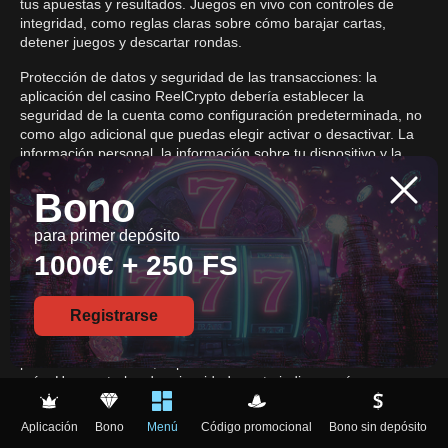
tus apuestas y resultados. Juegos en vivo con controles de
integridad, como reglas claras sobre cómo barajar cartas,
detener juegos y descartar rondas.
Protección de datos y seguridad de las transacciones: la
aplicación del casino ReelCrypto debería establecer la
seguridad de la cuenta como configuración predeterminada, no
como algo adicional que puedas elegir activar o desactivar. La
información personal, la información sobre tu dispositivo y la
información de pago deben enviarse a través de conexiones
cifradas y almacenarse de forma que solo los usuarios
Bono
autorizados puedan acceder. También deben incluirse
protecciones contra el acceso no autorizado. Estas podrían
para primer depósito
incluir vigilar tus sesiones y añadir pasos adicionales para
1000€ + 250 FS
confirmar acciones sensibles. Para la mejor seguridad, usa
contraseñas seguras y activa cualquier función de seguridad de
la cuenta disponible. Las conexiones cifradas para pagos e
Registrarse
inicios de sesión suelen formar parte de una configuración
segura. Iniciar sesión y retirar dinero deberían requerir dos
pasos de verificación, especialmente si estás moviendo $500 o
más. Hay controles de privacidad que te indican qué
información se recopila, cuánto tiempo se conserva y cómo
solicitar que se elimine si la ley lo permite.
Aplicación
Bono
Menú
Código promocional
Bono sin depósito