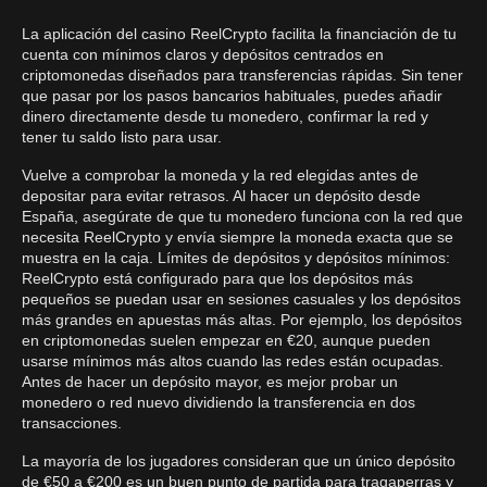
La aplicación del casino ReelCrypto facilita la financiación de tu
cuenta con mínimos claros y depósitos centrados en
criptomonedas diseñados para transferencias rápidas. Sin tener
que pasar por los pasos bancarios habituales, puedes añadir
dinero directamente desde tu monedero, confirmar la red y
tener tu saldo listo para usar.
Vuelve a comprobar la moneda y la red elegidas antes de
depositar para evitar retrasos. Al hacer un depósito desde
España, asegúrate de que tu monedero funciona con la red que
necesita ReelCrypto y envía siempre la moneda exacta que se
muestra en la caja. Límites de depósitos y depósitos mínimos:
ReelCrypto está configurado para que los depósitos más
pequeños se puedan usar en sesiones casuales y los depósitos
más grandes en apuestas más altas. Por ejemplo, los depósitos
en criptomonedas suelen empezar en €20, aunque pueden
usarse mínimos más altos cuando las redes están ocupadas.
Antes de hacer un depósito mayor, es mejor probar un
monedero o red nuevo dividiendo la transferencia en dos
transacciones.
La mayoría de los jugadores consideran que un único depósito
de €50 a €200 es un buen punto de partida para tragaperras y