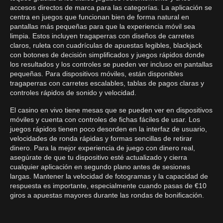
accesos directos de marca para las categorías. La aplicación se
centra en juegos que funcionan bien de forma natural en
pantallas más pequeñas para que la experiencia móvil sea
limpia. Estos incluyen tragaperras con diseños de carretes
claros, ruleta con cuadrículas de apuestas legibles, blackjack
con botones de decisión simplificados y juegos rápidos donde
los resultados y los controles se pueden ver incluso en pantallas
pequeñas. Para dispositivos móviles, están disponibles
tragaperras con carretes escalables, tablas de pagos claras y
controles rápidos de sonido y velocidad.
El casino en vivo tiene mesas que se pueden ver en dispositivos
móviles y cuenta con controles de fichas fáciles de usar. Los
juegos rápidos tienen poco desorden en la interfaz de usuario,
velocidades de ronda rápidas y formas sencillas de retirar
dinero. Para la mejor experiencia de juego con dinero real,
asegúrate de que tu dispositivo esté actualizado y cierra
cualquier aplicación en segundo plano antes de sesiones
largas. Mantener la velocidad de fotogramas y la capacidad de
respuesta es importante, especialmente cuando pasas de €10
giros a apuestas mayores durante las rondas de bonificación.