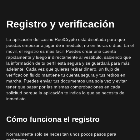
Registro y verificación
La aplicación del casino ReelCrypto está diseñada para que
puedas empezar a jugar de inmediato, no en horas o días. En el
móvil, el registro es más fácil. Puedes crear una cuenta
rápidamente y luego ir directamente al vestíbulo, sabiendo que
la información de tu perfil está segura y se guardará para más
adelante. Cada vez que quieras retirar dinero, un flujo de
verificación fluido mantiene tu cuenta segura y tus retiros en
marcha. Puedes enviar tus documentos una sola vez y evitar
tener que pasar por las mismas comprobaciones en cada
solicitud porque la aplicación te indica lo que se necesita de
inmediato.
Cómo funciona el registro
Normalmente solo se necesitan unos pocos pasos para
registrarse.