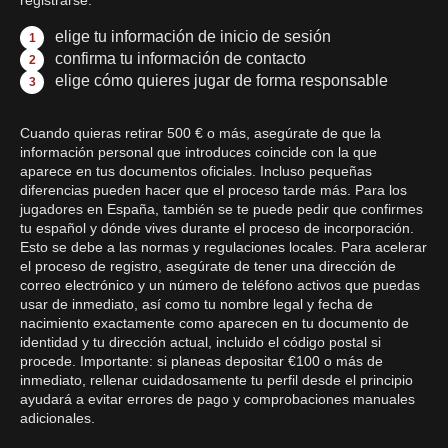
elige tu información de inicio de sesión
confirma tu información de contacto
elige cómo quieres jugar de forma responsable
Cuando quieras retirar 500 € o más, asegúrate de que la
información personal que introduces coincide con la que
aparece en tus documentos oficiales. Incluso pequeñas
diferencias pueden hacer que el proceso tarde más. Para los
jugadores en España, también se te puede pedir que confirmes
tu español y dónde vives durante el proceso de incorporación.
Esto se debe a las normas y regulaciones locales. Para acelerar
el proceso de registro, asegúrate de tener una dirección de
correo electrónico y un número de teléfono activos que puedas
usar de inmediato, así como tu nombre legal y fecha de
nacimiento exactamente como aparecen en tu documento de
identidad y tu dirección actual, incluido el código postal si
procede. Importante: si planeas depositar €100 o más de
inmediato, rellenar cuidadosamente tu perfil desde el principio
ayudará a evitar errores de pago y comprobaciones manuales
adicionales.