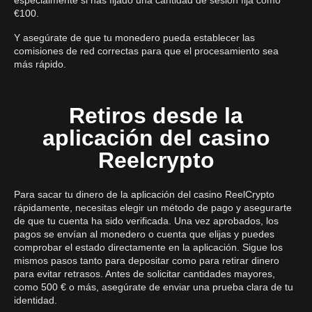
€100.
Y asegúrate de que tu monedero pueda establecer las
comisiones de red correctas para que el procesamiento sea
más rápido.
Retiros desde la
aplicación del casino
Reelcrypto
Para sacar tu dinero de la aplicación del casino ReelCrypto
rápidamente, necesitas elegir un método de pago y asegurarte
de que tu cuenta ha sido verificada. Una vez aprobados, los
pagos se envían al monedero o cuenta que elijas y puedes
comprobar el estado directamente en la aplicación. Sigue los
mismos pasos tanto para depositar como para retirar dinero
para evitar retrasos. Antes de solicitar cantidades mayores,
como 500 € o más, asegúrate de enviar una prueba clara de tu
identidad.