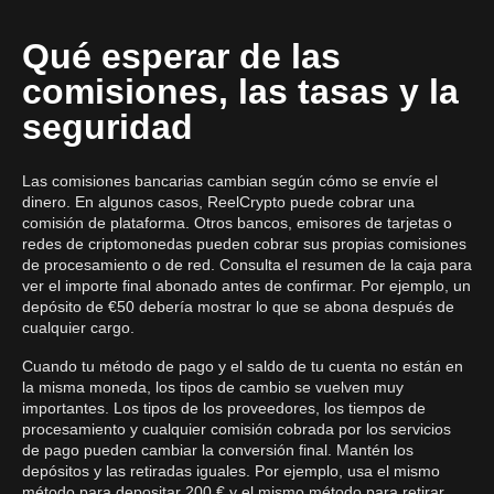
Qué esperar de las
comisiones, las tasas y la
seguridad
Las comisiones bancarias cambian según cómo se envíe el
dinero. En algunos casos, ReelCrypto puede cobrar una
comisión de plataforma. Otros bancos, emisores de tarjetas o
redes de criptomonedas pueden cobrar sus propias comisiones
de procesamiento o de red. Consulta el resumen de la caja para
ver el importe final abonado antes de confirmar. Por ejemplo, un
depósito de €50 debería mostrar lo que se abona después de
cualquier cargo.
Cuando tu método de pago y el saldo de tu cuenta no están en
la misma moneda, los tipos de cambio se vuelven muy
importantes. Los tipos de los proveedores, los tiempos de
procesamiento y cualquier comisión cobrada por los servicios
de pago pueden cambiar la conversión final. Mantén los
depósitos y las retiradas iguales. Por ejemplo, usa el mismo
método para depositar 200 € y el mismo método para retirar