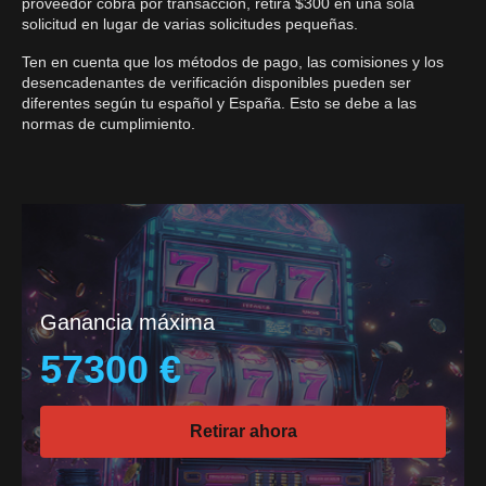
proveedor cobra por transacción, retira $300 en una sola
solicitud en lugar de varias solicitudes pequeñas.
Ten en cuenta que los métodos de pago, las comisiones y los
desencadenantes de verificación disponibles pueden ser
diferentes según tu español y España. Esto se debe a las
normas de cumplimiento.
Ganancia máxima
57300 €
Retirar ahora