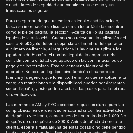
y estándares de seguridad que mantienen tu cuenta y tus
transacciones seguras.
Para asegurarte de que un casino es legal y está licenciado,
busca su información de licencia en un lugar fácil de encontrar,
como el pie de página, la sección «Acerca de» o las páginas
legales de la aplicación. Cuando sea relevante, la aplicación del
casino ReelCrypto debería dejar claro el nombre del operador,
el número de licencia, el regulador y la ley que se aplica a los
jugadores de España. El nombre legal de la empresa debe
coincidir con la entidad que aparece en las confirmaciones de
pago y en los términos. Esto se denomina identidad del
operador. No solo un logotipo, sino también el número de
licencia y la agencia que lo emitió. Términos que se aplican a tu
zona; las restricciones y la disponibilidad pueden ser diferentes
según España, y esto podría afectar a los pasos para la retirada
o la verificación.
Las normas de AML y KYC describen requisitos claros para las
comprobaciones de identidad relacionadas con las actividades
de depósito y retirada, como antes de una retirada de 1.000 € o
después de un depósito de 200 €. Antes de añadir dinero a tu
cuenta, espera si falta alguna de estas cosas o no tiene sentido.
La divulgación clara de la licencia es la forma más básica de