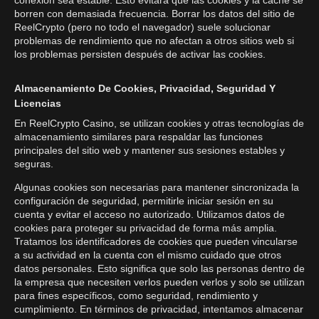
conexión sea estable. Esto evitará que las cookies y la caché se
borren con demasiada frecuencia. Borrar los datos del sitio de
ReelCrypto (pero no todo el navegador) suele solucionar
problemas de rendimiento que no afectan a otros sitios web si
los problemas persisten después de activar las cookies.
Almacenamiento De Cookies, Privacidad, Seguridad Y
Licencias
En ReelCrypto Casino, se utilizan cookies y otras tecnologías de
almacenamiento similares para respaldar las funciones
principales del sitio web y mantener sus sesiones estables y
seguras.
Algunas cookies son necesarias para mantener sincronizada la
configuración de seguridad, permitirle iniciar sesión en su
cuenta y evitar el acceso no autorizado. Utilizamos datos de
cookies para proteger su privacidad de forma más amplia.
Tratamos los identificadores de cookies que pueden vincularse
a su actividad en la cuenta con el mismo cuidado que otros
datos personales. Esto significa que solo las personas dentro de
la empresa que necesiten verlos pueden verlos y solo se utilizan
para fines específicos, como seguridad, rendimiento y
cumplimiento. En términos de privacidad, intentamos almacenar