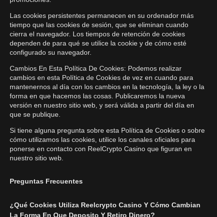
Las cookies persistentes permanecen en su ordenador más
tiempo que las cookies de sesión, que se eliminan cuando
cierra el navegador. Los tiempos de retención de cookies
dependen de para qué se utilice la cookie y de cómo esté
configurado su navegador.
Cambios En Esta Política De Cookies: Podemos realizar
cambios en esta Política de Cookies de vez en cuando para
mantenernos al día con los cambios en la tecnología, la ley o la
forma en que hacemos las cosas. Publicaremos la nueva
versión en nuestro sitio web, y será válida a partir del día en
que se publique.
Si tiene alguna pregunta sobre esta Política de Cookies o sobre
cómo utilizamos las cookies, utilice los canales oficiales para
ponerse en contacto con ReelCrypto Casino que figuran en
nuestro sitio web.
Preguntas Frecuentes
¿Qué Cookies Utiliza Reelcrypto Casino Y Cómo Cambian
La Forma En Que Deposito Y Retiro Dinero?