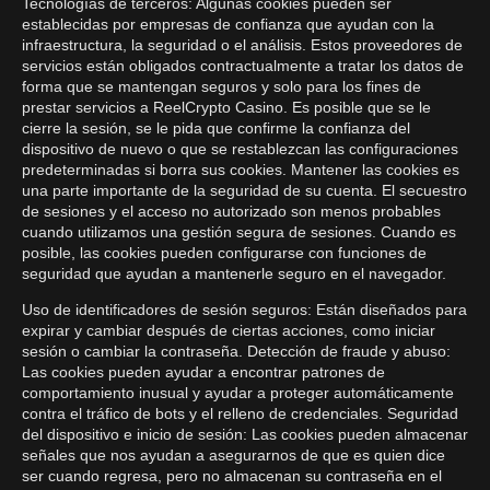
Tecnologías de terceros: Algunas cookies pueden ser
establecidas por empresas de confianza que ayudan con la
infraestructura, la seguridad o el análisis. Estos proveedores de
servicios están obligados contractualmente a tratar los datos de
forma que se mantengan seguros y solo para los fines de
prestar servicios a ReelCrypto Casino. Es posible que se le
cierre la sesión, se le pida que confirme la confianza del
dispositivo de nuevo o que se restablezcan las configuraciones
predeterminadas si borra sus cookies. Mantener las cookies es
una parte importante de la seguridad de su cuenta. El secuestro
de sesiones y el acceso no autorizado son menos probables
cuando utilizamos una gestión segura de sesiones. Cuando es
posible, las cookies pueden configurarse con funciones de
seguridad que ayudan a mantenerle seguro en el navegador.
Uso de identificadores de sesión seguros: Están diseñados para
expirar y cambiar después de ciertas acciones, como iniciar
sesión o cambiar la contraseña. Detección de fraude y abuso:
Las cookies pueden ayudar a encontrar patrones de
comportamiento inusual y ayudar a proteger automáticamente
contra el tráfico de bots y el relleno de credenciales. Seguridad
del dispositivo e inicio de sesión: Las cookies pueden almacenar
señales que nos ayudan a asegurarnos de que es quien dice
ser cuando regresa, pero no almacenan su contraseña en el