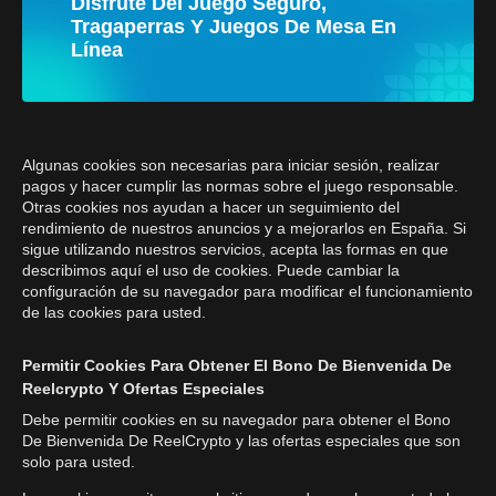
Disfrute Del Juego Seguro,
Tragaperras Y Juegos De Mesa En
Línea
Algunas cookies son necesarias para iniciar sesión, realizar
pagos y hacer cumplir las normas sobre el juego responsable.
Otras cookies nos ayudan a hacer un seguimiento del
rendimiento de nuestros anuncios y a mejorarlos en España. Si
sigue utilizando nuestros servicios, acepta las formas en que
describimos aquí el uso de cookies. Puede cambiar la
configuración de su navegador para modificar el funcionamiento
de las cookies para usted.
Permitir Cookies Para Obtener El Bono De Bienvenida De
Reelcrypto Y Ofertas Especiales
Debe permitir cookies en su navegador para obtener el Bono
De Bienvenida De ReelCrypto y las ofertas especiales que son
solo para usted.