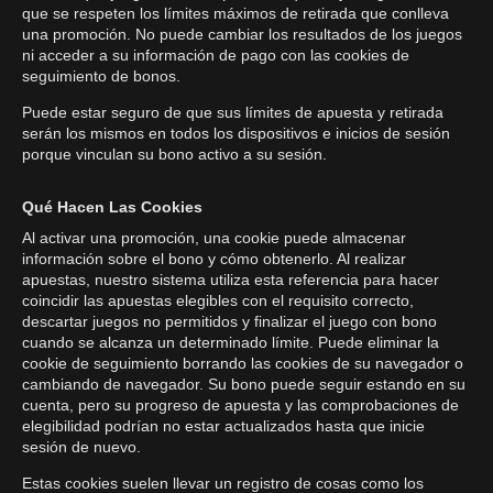
que se respeten los límites máximos de retirada que conlleva
una promoción. No puede cambiar los resultados de los juegos
ni acceder a su información de pago con las cookies de
seguimiento de bonos.
Puede estar seguro de que sus límites de apuesta y retirada
serán los mismos en todos los dispositivos e inicios de sesión
porque vinculan su bono activo a su sesión.
Qué Hacen Las Cookies
Al activar una promoción, una cookie puede almacenar
información sobre el bono y cómo obtenerlo. Al realizar
apuestas, nuestro sistema utiliza esta referencia para hacer
coincidir las apuestas elegibles con el requisito correcto,
descartar juegos no permitidos y finalizar el juego con bono
cuando se alcanza un determinado límite. Puede eliminar la
cookie de seguimiento borrando las cookies de su navegador o
cambiando de navegador. Su bono puede seguir estando en su
cuenta, pero su progreso de apuesta y las comprobaciones de
elegibilidad podrían no estar actualizados hasta que inicie
sesión de nuevo.
Estas cookies suelen llevar un registro de cosas como los