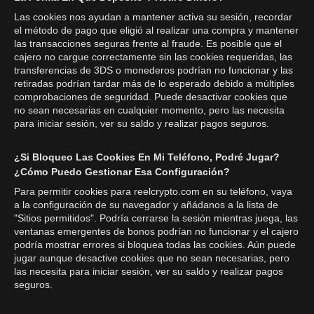
Las cookies nos ayudan a mantener activa su sesión, recordar
el método de pago que eligió al realizar una compra y mantener
las transacciones seguras frente al fraude. Es posible que el
cajero no cargue correctamente sin las cookies requeridas, las
transferencias de 3DS o monederos podrían no funcionar y las
retiradas podrían tardar más de lo esperado debido a múltiples
comprobaciones de seguridad. Puede desactivar cookies que
no sean necesarias en cualquier momento, pero las necesita
para iniciar sesión, ver su saldo y realizar pagos seguros.
¿Si Bloqueo Las Cookies En Mi Teléfono, Podré Jugar?
¿Cómo Puedo Gestionar Esa Configuración?
Para permitir cookies para reelcrypto.com en su teléfono, vaya
a la configuración de su navegador y añádanos a la lista de
"Sitios permitidos". Podría cerrarse la sesión mientras juega, las
ventanas emergentes de bonos podrían no funcionar y el cajero
podría mostrar errores si bloquea todas las cookies. Aún puede
jugar aunque desactive cookies que no sean necesarias, pero
las necesita para iniciar sesión, ver su saldo y realizar pagos
seguros.