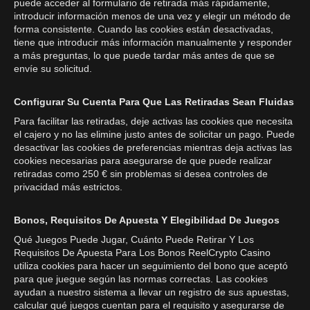
puede acceder al formulario de retirada más rápidamente,
introducir información menos de una vez y elegir un método de
forma consistente. Cuando las cookies están desactivadas,
tiene que introducir más información manualmente y responder
a más preguntas, lo que puede tardar más antes de que se
envíe su solicitud.
Configurar Su Cuenta Para Que Las Retiradas Sean Fluidas
Para facilitar las retiradas, deje activas las cookies que necesita
el cajero y no las elimine justo antes de solicitar un pago. Puede
desactivar las cookies de preferencias mientras deja activas las
cookies necesarias para asegurarse de que puede realizar
retiradas como 250 € sin problemas si desea controles de
privacidad más estrictos.
Bonos, Requisitos De Apuesta Y Elegibilidad De Juegos
Qué Juegos Puede Jugar, Cuánto Puede Retirar Y Los
Requisitos De Apuesta Para Los Bonos ReelCrypto Casino
utiliza cookies para hacer un seguimiento del bono que aceptó
para que juegue según las normas correctas. Las cookies
ayudan a nuestro sistema a llevar un registro de sus apuestas,
calcular qué juegos cuentan para el requisito y asegurarse de