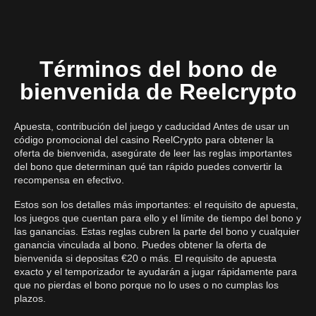
Términos del bono de
bienvenida de Reelcrypto
Apuesta, contribución del juego y caducidad Antes de usar un
código promocional del casino ReelCrypto para obtener la
oferta de bienvenida, asegúrate de leer las reglas importantes
del bono que determinan qué tan rápido puedes convertir la
recompensa en efectivo.
Estos son los detalles más importantes: el requisito de apuesta,
los juegos que cuentan para ello y el límite de tiempo del bono y
las ganancias. Estas reglas cubren la parte del bono y cualquier
ganancia vinculada al bono. Puedes obtener la oferta de
bienvenida si depositas €20 o más. El requisito de apuesta
exacto y el temporizador te ayudarán a jugar rápidamente para
que no pierdas el bono porque no lo uses o no cumplas los
plazos.