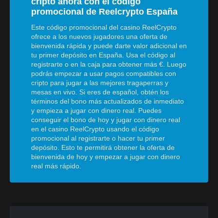
cripto ahora con el código
promocional de Reelcrypto España
Este código promocional del casino ReelCrypto
ofrece a los nuevos jugadores una oferta de
bienvenida rápida y puede darte valor adicional en
tu primer depósito en España. Usa el código al
registrarte o en la caja para obtener más €. Luego
podrás empezar a usar pagos compatibles con
cripto para jugar a las mejores tragaperras y
mesas en vivo. Si eres de español, obtén los
términos del bono más actualizados de inmediato
y empieza a jugar con dinero real. Puedes
conseguir el bono de hoy y jugar con dinero real
en el casino ReelCrypto usando el código
promocional al registrarte o hacer tu primer
depósito. Esto te permitirá obtener la oferta de
bienvenida de hoy y empezar a jugar con dinero
real más rápido.