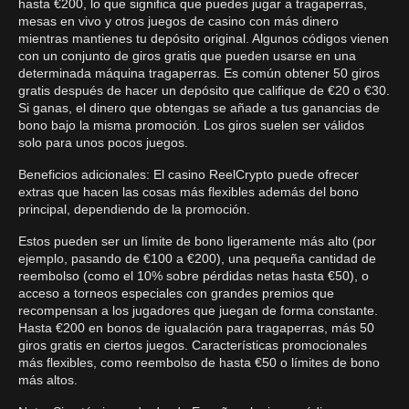
hasta €200, lo que significa que puedes jugar a tragaperras,
mesas en vivo y otros juegos de casino con más dinero
mientras mantienes tu depósito original. Algunos códigos vienen
con un conjunto de giros gratis que pueden usarse en una
determinada máquina tragaperras. Es común obtener 50 giros
gratis después de hacer un depósito que califique de €20 o €30.
Si ganas, el dinero que obtengas se añade a tus ganancias de
bono bajo la misma promoción. Los giros suelen ser válidos
solo para unos pocos juegos.
Beneficios adicionales: El casino ReelCrypto puede ofrecer
extras que hacen las cosas más flexibles además del bono
principal, dependiendo de la promoción.
Estos pueden ser un límite de bono ligeramente más alto (por
ejemplo, pasando de €100 a €200), una pequeña cantidad de
reembolso (como el 10% sobre pérdidas netas hasta €50), o
acceso a torneos especiales con grandes premios que
recompensan a los jugadores que juegan de forma constante.
Hasta €200 en bonos de igualación para tragaperras, más 50
giros gratis en ciertos juegos. Características promocionales
más flexibles, como reembolso de hasta €50 o límites de bono
más altos.