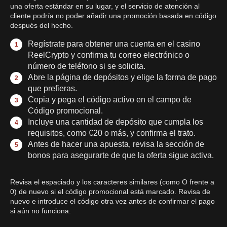
una oferta estándar en su lugar, y el servicio de atención al
cliente podría no poder añadir una promoción basada en código
después del hecho.
Regístrate para obtener una cuenta en el casino
ReelCrypto y confirma tu correo electrónico o
número de teléfono si se solicita.
Abre la página de depósitos y elige la forma de pago
que prefieras.
Copia y pega el código activo en el campo de
Código promocional.
Incluye una cantidad de depósito que cumpla los
requisitos, como €20 o más, y confirma el trato.
Antes de hacer una apuesta, revisa la sección de
bonos para asegurarte de que la oferta sigue activa.
Revisa el espaciado y los caracteres similares (como O frente a
0) de nuevo si el código promocional está marcado. Revisa de
nuevo e introduce el código otra vez antes de confirmar el pago
si aún no funciona.