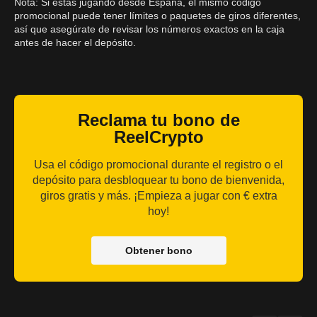
Nota: Si estás jugando desde España, el mismo código
promocional puede tener límites o paquetes de giros diferentes,
así que asegúrate de revisar los números exactos en la caja
antes de hacer el depósito.
Reclama tu bono de
ReelCrypto
Usa el código promocional durante el registro o el
depósito para desbloquear tu bono de bienvenida,
giros gratis y más. ¡Empieza a jugar con € extra
hoy!
Obtener bono