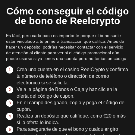
Cómo conseguir el código
de bono de Reelcrypto
Es fácil, pero cada paso es importante porque el bono suele
estar vinculado a tu primera transacción que califica. Antes de
hacer un depósito, podrías necesitar contactar con el servicio
de atención al cliente para ver si el código promocional aún
puede usarse si ya tienes una cuenta pero no tenías un código.
Crea una cuenta en el casino ReelCrypto y confirma
tu número de teléfono o dirección de correo
electrónico si se solicita.
Ve a la página de Bonos o Caja y haz clic en la
oferta del código de cupón.
En el campo designado, copia y pega el código de
cupón.
Realiza un depósito que califique, como €20 o más
si la oferta lo indica.
Para asegurarte de que el bono y cualquier giro