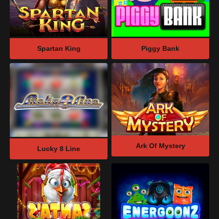
usar el dinero del bono
Opciones de pago en Reelcrypto
Spartan King
Piggy Bank
Ark Of Mystery
Lucky 8 Line