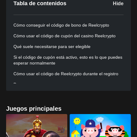
Tabla de contenidos
Hide
Cómo conseguir el código de bono de Reelcrypto
Cómo usar el código de cupón del casino Reelcrypto
Qué suele necesitarse para ser elegible
Si el código de cupón está activo, esto es lo que puedes
esperar normalmente
Cómo usar el código de Reelcrypto durante el registro
Paso a paso
Términos del bono de bienvenida de Reelcrypto
La cantidad en que cada tipo de juego ayuda a cumplir
Juegos principales
las apuestas se denomina contribución del juego.
Bonos adicionales en Reelcrypto
Mejores tragaperras y juegos de casino en vivo para