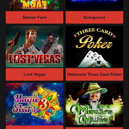
Pirate Gold Deluxe
Energoonz
Lost Vegas
Habanero Three Card Poker