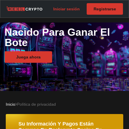
Iniciar sesión
Registrarse
Nacido Para Ganar El
Bote
Juega ahora
Inicio
Política de privacidad
Su Información Y Pagos Están