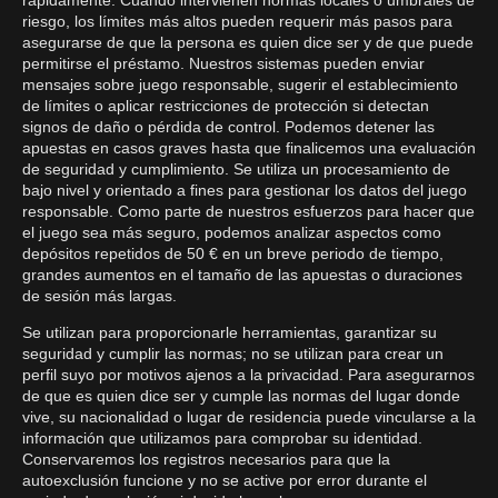
rápidamente. Cuando intervienen normas locales o umbrales de
riesgo, los límites más altos pueden requerir más pasos para
asegurarse de que la persona es quien dice ser y de que puede
permitirse el préstamo. Nuestros sistemas pueden enviar
mensajes sobre juego responsable, sugerir el establecimiento
de límites o aplicar restricciones de protección si detectan
signos de daño o pérdida de control. Podemos detener las
apuestas en casos graves hasta que finalicemos una evaluación
de seguridad y cumplimiento. Se utiliza un procesamiento de
bajo nivel y orientado a fines para gestionar los datos del juego
responsable. Como parte de nuestros esfuerzos para hacer que
el juego sea más seguro, podemos analizar aspectos como
depósitos repetidos de 50 € en un breve periodo de tiempo,
grandes aumentos en el tamaño de las apuestas o duraciones
de sesión más largas.
Se utilizan para proporcionarle herramientas, garantizar su
seguridad y cumplir las normas; no se utilizan para crear un
perfil suyo por motivos ajenos a la privacidad. Para asegurarnos
de que es quien dice ser y cumple las normas del lugar donde
vive, su nacionalidad o lugar de residencia puede vincularse a la
información que utilizamos para comprobar su identidad.
Conservaremos los registros necesarios para que la
autoexclusión funcione y no se active por error durante el