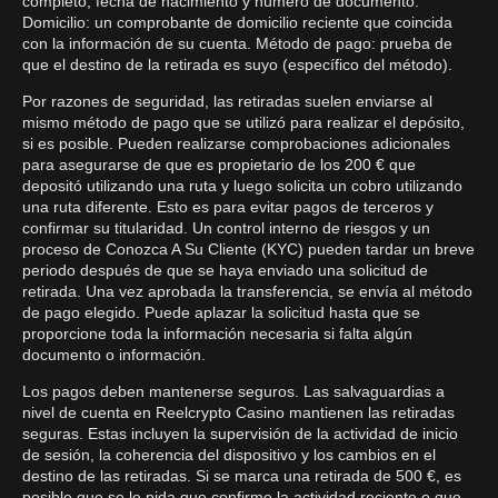
completo, fecha de nacimiento y número de documento.
Domicilio: un comprobante de domicilio reciente que coincida
con la información de su cuenta. Método de pago: prueba de
que el destino de la retirada es suyo (específico del método).
Por razones de seguridad, las retiradas suelen enviarse al
mismo método de pago que se utilizó para realizar el depósito,
si es posible. Pueden realizarse comprobaciones adicionales
para asegurarse de que es propietario de los 200 € que
depositó utilizando una ruta y luego solicita un cobro utilizando
una ruta diferente. Esto es para evitar pagos de terceros y
confirmar su titularidad. Un control interno de riesgos y un
proceso de Conozca A Su Cliente (KYC) pueden tardar un breve
periodo después de que se haya enviado una solicitud de
retirada. Una vez aprobada la transferencia, se envía al método
de pago elegido. Puede aplazar la solicitud hasta que se
proporcione toda la información necesaria si falta algún
documento o información.
Los pagos deben mantenerse seguros. Las salvaguardias a
nivel de cuenta en Reelcrypto Casino mantienen las retiradas
seguras. Estas incluyen la supervisión de la actividad de inicio
de sesión, la coherencia del dispositivo y los cambios en el
destino de las retiradas. Si se marca una retirada de 500 €, es
posible que se le pida que confirme la actividad reciente o que