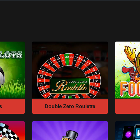
a Promoción
Y Más
s
Double Zero Roulette