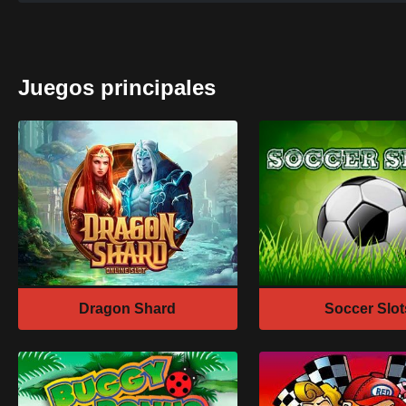
Código De Bonificación Y Opciones De Activación De L
Depósitos En Criptomonedas Aceptados: Btc, Eth, Usdt 
Juegos principales
Proceso De Retiro Y Consejos
Bonificación Sin Depósito En El Casino Reelcrypto
Dragon Shard
Soccer Slot