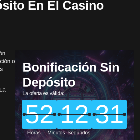
sito En El Casino
ión
ción o
Bonificación Sin
os
Depósito
 La
La oferta es válida:
52
12
29
Horas
Minutos
Segundos