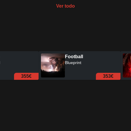
Ver todo
ova
Big Top
Steel Foil
300€
355€