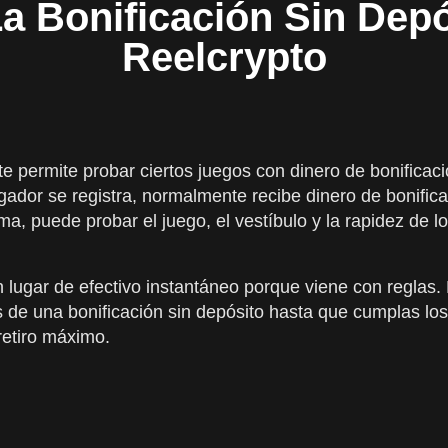
 Bonificación Sin Depó
Reelcrypto
te permite probar ciertos juegos con dinero de bonificac
gador se registra, normalmente recibe dinero de bonifica
a, puede probar el juego, el vestíbulo y la rapidez de l
 lugar de efectivo instantáneo porque viene con reglas.
s de una bonificación sin depósito hasta que cumplas los
retiro máximo.