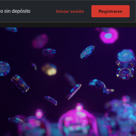
o sin depósito
Iniciar sesión
Registrarse